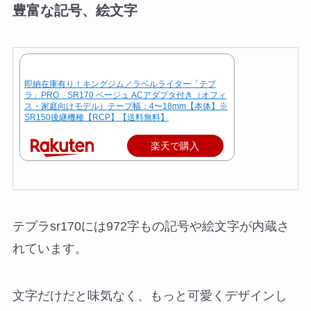
豊富な記号、絵文字
即納在庫有り！キングジム／ラベルライター「テプ
ラ」PRO SR170 ベージュ ACアダプタ付き（オフィ
ス・家庭向けモデル）テープ幅：4〜18mm【本体】※
SR150後継機種【RCP】【送料無料】
楽天で購入
テプラsr170には972字もの記号や絵文字が内蔵さ
れています。
文字だけだと味気なく、もっと可愛くデザインし