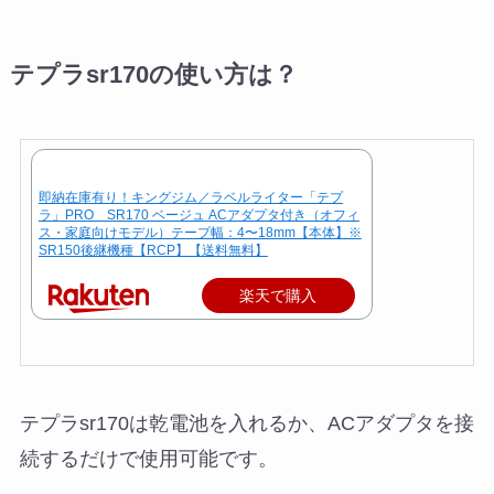
テプラsr170の使い方は？
即納在庫有り！キングジム／ラベルライター「テプ
ラ」PRO SR170 ベージュ ACアダプタ付き（オフィ
ス・家庭向けモデル）テープ幅：4〜18mm【本体】※
SR150後継機種【RCP】【送料無料】
楽天で購入
テプラsr170は乾電池を入れるか、ACアダプタを接
続するだけで使用可能です。