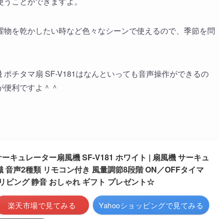
使うことができますよ。
濯物を乾かしたい時など色々なシーンで使えるので、季節を問
ポチタマ扇 SF-V181はなんといっても音声操作ができるの
が便利ですよ＾＾
キュレーター扇風機 SF-V181 ホワイト | 扇風機 サーキュ
識 音声2種類 リモコン付き 風量調節8段階 ON／OFFタイマ
 リビング 静音 おしゃれ ギフト プレゼント☆
楽天市場で見てみる
Yahooショッピングで見てみる