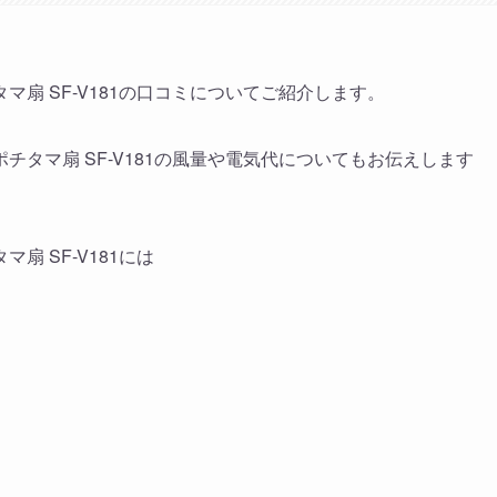
マ扇 SF-V181の口コミについてご紹介します。
チタマ扇 SF-V181の風量や電気代についてもお伝えします
扇 SF-V181には