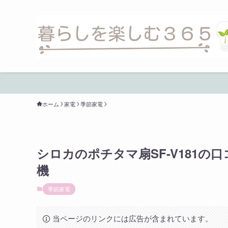
ホーム
家電
季節家電
シロカのポチタマ扇SF-V181の
機
季節家電
当ページのリンクには広告が含まれています。