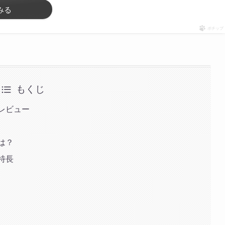
みる
ポチップ
もくじ
ミレビュー
は？
特長