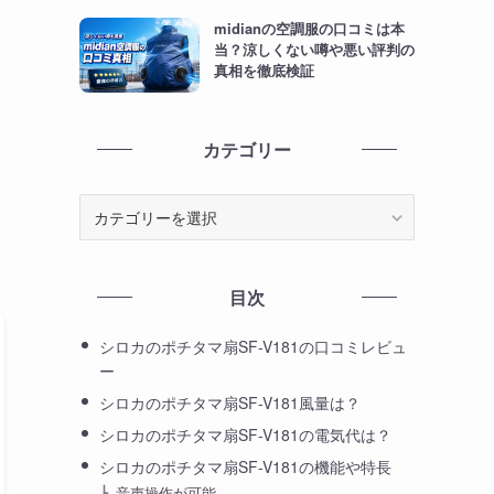
midianの空調服の口コミは本
当？涼しくない噂や悪い評判の
真相を徹底検証
カテゴリー
カ
テ
ゴ
リ
目次
ー
シロカのポチタマ扇SF-V181の口コミレビュ
ー
シロカのポチタマ扇SF-V181風量は？
シロカのポチタマ扇SF-V181の電気代は？
シロカのポチタマ扇SF-V181の機能や特長
音声操作が可能