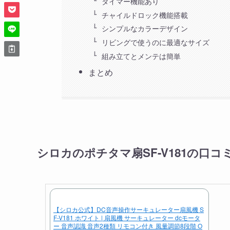
タイマー機能あり
チャイルドロック機能搭載
シンプルなカラーデザイン
リビングで使うのに最適なサイズ
組み立てとメンテは簡単
まとめ
シロカのポチタマ扇SF-V181の口コ
【シロカ公式】DC音声操作サーキュレーター扇風機 S
F-V181 ホワイト | 扇風機 サーキュレーター dcモータ
ー 音声認識 音声2種類 リモコン付き 風量調節8段階 O