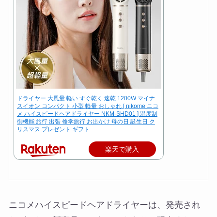
ドライヤー 大風量 軽い すぐ乾く 速乾 1200W マイナ
スイオン コンパクト 小型 軽量 おしゃれ [ nikome ニコ
メ ハイスピードヘアドライヤー NKM-SHD01 ] 温度制
御機能 旅行 出張 修学旅行 お出かけ 母の日 誕生日 ク
リスマス プレゼント ギフト
楽天で購入
ニコメハイスピードヘアドライヤーは、発売され